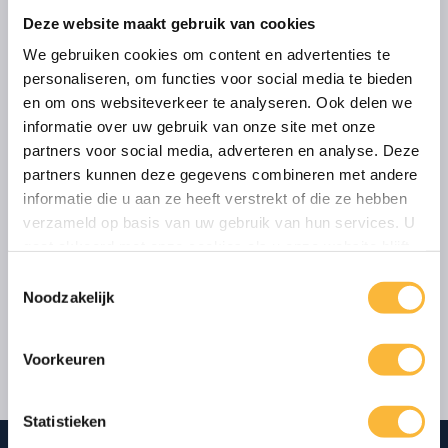
Deze website maakt gebruik van cookies
E-mailadres
*
We gebruiken cookies om content en advertenties te
personaliseren, om functies voor social media te bieden
en om ons websiteverkeer te analyseren. Ook delen we
Uw vraag / opmerking
*
informatie over uw gebruik van onze site met onze
partners voor social media, adverteren en analyse. Deze
partners kunnen deze gegevens combineren met andere
informatie die u aan ze heeft verstrekt of die ze hebben
verzameld op basis van uw gebruik van hun services. U
gaat akkoord met onze cookies als u onze website blijft
gebruiken.
Toestemmingsselectie
Noodzakelijk
VERZENDEN
Voorkeuren
Statistieken