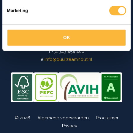
Marketing
Van Vliet Duurzaamhout
Graaf van Lynden van Sandenburgweg 6
3945 PB Cothen
OK
t
+31 343 454 400
e
info@duurzaamhout.nl
© 2026
Algemene voorwaarden
Proclaimer
Privacy