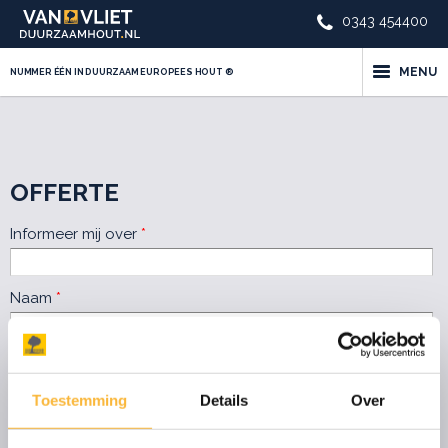
0343 454400
MENU
NUMMER ÉÉN IN DUURZAAM EUROPEES HOUT ®
OFFERTE
Informeer mij over
*
Naam
*
Bedrijfsnaam
Toestemming
Details
Over
Telefoon
*