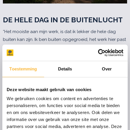
DE HELE DAG IN DE BUITENLUCHT
“Het mooiste aan mijn werk, is dat ik lekker de hele dag
buiten kan zijn. Ik ben buiten opgegroeid, het werk hier past
daarom extra goed bij mij. Je zou kunnen zeggen dat ik in
een grote openluchtwinkel werk. Daarnaast vind ik het heel
leuk om klanten goed te helpen bij het kiezen van de juiste
Toestemming
Details
Over
houtsoort. Elk type hout is verschillend maar ook elke paal
van dezelfde houtsoort is anders.”
Deze website maakt gebruik van cookies
Tijdens een stage van de opleiding bos- en natuurbeheer
We gebruiken cookies om content en advertenties te
kwam Jelle op aanraden van een docent bij Van Vliet
personaliseren, om functies voor social media te bieden
Kastanjehout terecht. “Het klikte meteen en ik kon na mijn
en om ons websiteverkeer te analyseren. Ook delen we
studie blijven. Inmiddels heb ik mijn vrachtwagen rijbewijs
informatie over uw gebruik van onze site met onze
gehaald en is mijn werk heel divers geworden. Ik ben op de
partners voor social media, adverteren en analyse. Deze